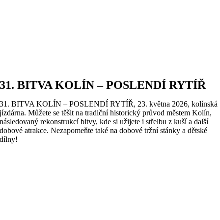
31. BITVA KOLÍN – POSLENDÍ RYTÍŘ
31. BITVA KOLÍN – POSLENDÍ RYTÍŘ, 23. května 2026, kolínská
jízdárna. Můžete se těšit na tradiční historický průvod městem Kolín,
následovaný rekonstrukcí bitvy, kde si užijete i střelbu z kuší a další
dobové atrakce. Nezapomeňte také na dobové tržní stánky a dětské
dílny!