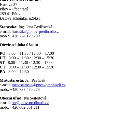
Husova 37
Pňov – Předhradí
289 41 Pňov
Datová schránka: ii2bksd
Starostka:
Ing. Jana Bydžovská
e-mail:
starostka@pnov-predhradi.cz
mob.: +420 724 179 709
Otevírací doba úřadu:
PO
8:00 – 11:30 / 12:30 – 17:00
ÚT
8:00 – 11:30 / 12:30 – 15:30
ST
8:00 – 11:30 / 12:30 – 17:00
ČT
8:00 – 11:30 / 12:30 – 15:30
PÁ
8:00 – 12:30
Místostarosta:
Jan Pavlíček
e-mail:
mistostarosta@pnov-predhradi.cz
mob.: +420 737 479 273
Obecní úřad:
Iva Seifertová
e-mail:
ou@pnov-predhradi.cz
mob.: +420 602 501 211