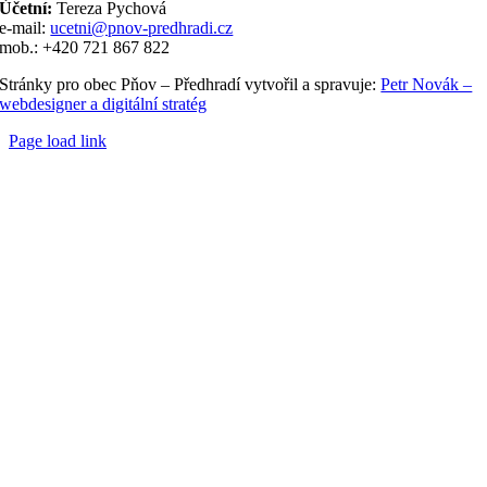
Účetní:
Tereza Pychová
e-mail:
ucetni@pnov-predhradi.cz
mob.: +420 721 867 822
Stránky pro obec Pňov – Předhradí vytvořil a spravuje:
Petr Novák –
webdesigner a digitální stratég
Page load link