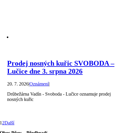
Prodej nosných kuřic SVOBODA –
Lučice dne 3. srpna 2026
20. 7. 2026
|
Oznámení
|
Drůbežárna Vadín - Svoboda - Lučice oznamuje prodej
nosných kuřic
1
2
Další
Obec Pňov – Předhradí