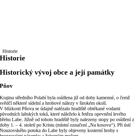
Historie
Historie
Historický vývoj obce a její památky
Pňov
Krajina středního Polabí byla osídlena již od doby kamenné, o čemž
svědčí některé sídelní a hrobové nálezy v širokém okolí.
V blízkosti Pňova se údajně nalézalo hradiště obtékané vodami
původních labských toků, které náleželo k řetězu opevnění levého
břehu Labe. Jižně od tohoto hradiště byly nalezeny stopy po osídlení z
doby 1. – 4. století po Kristu (místní označení „Na kosovu“). Při ústí
Nouzovského potoka do Labe byly objeveny kosterní hroby s
bronzovými náramky a železným mečem.