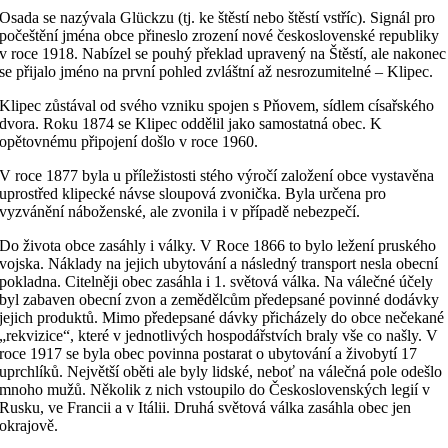
Osada se nazývala Glückzu (tj. ke štěstí nebo štěstí vstříc). Signál pro
počeštění jména obce přineslo zrození nové československé republiky
v roce 1918. Nabízel se pouhý překlad upravený na Štěstí, ale nakonec
se přijalo jméno na první pohled zvláštní až nesrozumitelné – Klipec.
Klipec zůstával od svého vzniku spojen s Pňovem, sídlem císařského
dvora. Roku 1874 se Klipec oddělil jako samostatná obec. K
opětovnému připojení došlo v roce 1960.
V roce 1877 byla u příležistosti stého výročí založení obce vystavěna
uprostřed klipecké návse sloupová zvonička. Byla určena pro
vyzvánění náboženské, ale zvonila i v případě nebezpečí.
Do života obce zasáhly i války. V Roce 1866 to bylo ležení pruského
vojska. Náklady na jejich ubytování a následný transport nesla obecní
pokladna. Citelněji obec zasáhla i 1. světová válka. Na válečné účely
byl zabaven obecní zvon a zemědělcům předepsané povinné dodávky
jejich produktů. Mimo předepsané dávky přicházely do obce nečekané
„rekvizice“, které v jednotlivých hospodářstvích braly vše co našly. V
roce 1917 se byla obec povinna postarat o ubytování a živobytí 17
uprchlíků. Největší oběti ale byly lidské, neboť na válečná pole odešlo
mnoho mužů. Několik z nich vstoupilo do Československých legií v
Rusku, ve Francii a v Itálii. Druhá světová válka zasáhla obec jen
okrajově.