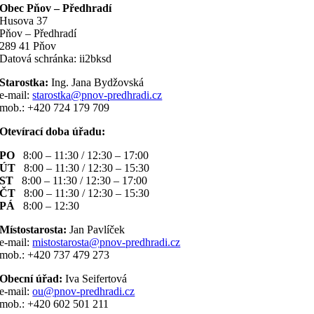
Obec Pňov – Předhradí
Husova 37
Pňov – Předhradí
289 41 Pňov
Datová schránka: ii2bksd
Starostka:
Ing. Jana Bydžovská
e-mail:
starostka@pnov-predhradi.cz
mob.: +420 724 179 709
Otevírací doba úřadu:
PO
8:00 – 11:30 / 12:30 – 17:00
ÚT
8:00 – 11:30 / 12:30 – 15:30
ST
8:00 – 11:30 / 12:30 – 17:00
ČT
8:00 – 11:30 / 12:30 – 15:30
PÁ
8:00 – 12:30
Místostarosta:
Jan Pavlíček
e-mail:
mistostarosta@pnov-predhradi.cz
mob.: +420 737 479 273
Obecní úřad:
Iva Seifertová
e-mail:
ou@pnov-predhradi.cz
mob.: +420 602 501 211