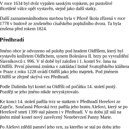
V roce 1634 byl dvůr vypálen sasským vojskem, po pustošivé
třicetileté válce opět vystavěn, stejně jako další statky.
Další zaznamenáníhodnou stavbou byla v Pňově škola zřízená v roce
1778 v budově ze zrušeného císařského poplužního dvora. Ta byla
zrušena před rokem 1824.
Předhradí
Jméno obce je odvozeno od polohy pod hradem Oldříšem, který byl
vystavěn knížetem Oldřichem, synem Boleslava II. brzy po vyvraždění
Slavníkovců r. 996. V té době byl založen i 1. kostel Sv. Jana na
Oldříši. První písemná zmínka v zakládací listině Svatojiřského klášter
v Praze z roku 1228 uvádí Oldříš jako jeho majetek. Pod jménem
Oldříš se zřejmě skrývá ves Předhradí.
Podle Dalimila byl kostel na Oldříši od počátku 14. století pustý.
Později se jeho jméno nikde nevyskytovalo.
Ke konci 14. století patřila tvrz se statkem v Předhradí Herešovi ze
Zaječic. Současná Pňovská tvrz patřila jeho bratru Alešovi, který se po
Herešově smrti 1399 stal pánem i v Předhradí. V tu dobu již stál na
jiném místě kostel nový zasvěcený Nenebevzetí Panny Marie.
Po Alešovi zdědil panství jeho syn, za kterého se stal po dobu jeho