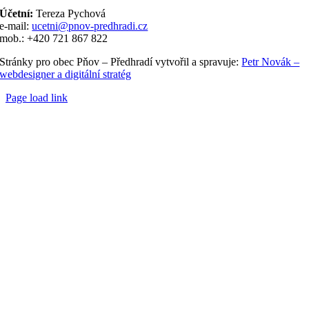
Účetní:
Tereza Pychová
e-mail:
ucetni@pnov-predhradi.cz
mob.: +420 721 867 822
Stránky pro obec Pňov – Předhradí vytvořil a spravuje:
Petr Novák –
webdesigner a digitální stratég
Page load link