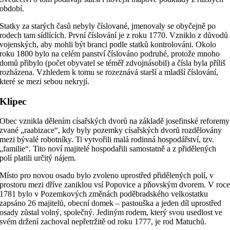
období.
Statky za starých časů nebyly číslované, jmenovaly se obyčejně po
rodech tam sídlících. První číslování je z roku 1770. Vzniklo z důvodů
vojenských, aby mohli být branci podle statků kontrolováni. Okolo
roku 1800 bylo na celém panství číslováno podruhé, protože mnoho
domů přibylo (počet obyvatel se téměř zdvojnásobil) a čísla byla příliš
rozházena. Vzhledem k tomu se rozeznává starší a mladší číslování,
které se mezi sebou nekryjí.
Klipec
Obec vznikla dělením císařských dvorů na základě josefinské reforemy
zvané „raabizace“, kdy byly pozemky císařských dvorů rozdělovány
mezi bývalé robotníky. Ti vytvořili malá rodinná hospodářství, tzv.
„familie“. Tito noví majitelé hospodařili samostatně a z přidělených
polí platili určitý nájem.
Místo pro novou osadu bylo zvoleno uprostřed přidělených polí, v
prostoru mezi dříve zaniklou vsí Popovice a pňovským dvorem. V roc
1781 bylo v Pozemkových změnách poděbradského velkostatku
zapsáno 26 majitelů, obecní domek – pastouška a jeden díl uprostřed
osady zůstal volný, společný. Jediným rodem, který svou usedlost ve
svém držení zachoval nepřetržitě od roku 1777, je rod Matuchů.