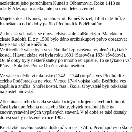
nezletilosti jeho poručníkem Kuneš z Olbramovic. Roku 1413 se
mladý Aleš ujal majetku, ale po dvou letech zemřel.
Majetek dostal Kuneš, po jeho smrti Kuneš Kozel, 1454 dále Jiřík z
Kumštátu a od té doby patřilo Předhradí k Poděbradům.
Za husitských válek se obyvatelstvo stalo kališnickým. Mandátem
císaře Rudolfa II. z r. 1580 bylo dáno arcibiskupovi právo obsazovat
fary katolickými kněžími.
Ve třicetileté válce byla ves několikrát zpustošena, vypleněn byl také
kostel. Hlavní zkáza vsi byla roku 1631 (Sasové) a 1634 (Švédové).
Od té doby byly některé statky po mnoho let zpustlé. To se týkalo i vsí
Pňov a Sokoleč. Pouze Oseček zůstal ušetřen.
Ve válce o dědictví rakouské (1742 – 1744) utrpěla ves Předhradí z
celého Poděbradska nejvíce. V roce 1744 vojska krále Bedřicha ves
zapálila a zničila. Shořel kostel, fara i škola. Obyvatelé byli odkázáni
na kostel pňovský.
Zřícenina starého kostela se stala laciným zdrojem stavebních hmot.
Část byla upotřebena na stavbu školy, zbytek rozebrali lidé na
znovuvystavění svých vypálených stavení. V té době se také dostaly
do vsi sochy nalezené v roce 1902.
Ke stavbě nového kostela došlo až v roce 1774-5. První zprávy o škole