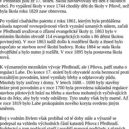
v Předhradí jsou ze 17. století. Školu navštěvovaly též děti z okolních
obcí. Po vypálení školy v roce 1744 chodily děti do školy v Pňově, ne
byla škola roku 1820 zase obnovena.
Po vydání císařského patentu z roku 1861, kterým byla prohlášena
zásada naprosté rovnoprávnosti všech vyznání uznaných státem, začali
v Předhradí uvažovat o zřízení evangelické školy (r. 1863 bylo v
místním školním obvodě 114 evangelických rodin s 86 dětmi školou
povinnými). V roce 1863 tudíž došlo k rozdělení školy a ihned bylo
započato se stavbou nové školní budovy. Roku 1884 se stala škola
dvojtřídní a bylo nutno ji rozšířit. V roce 1895 byla postavena škola
nová.
K významným mezníkům vývoje Předhradí, ale i Pňova, patří snaha o
regulaci Labe. Do konce 17. století byli obyvatelé zcela bezmocní proti
rozsáhlým povodním, které vymílaly břehy a odplavovaly půdu.
Mnohdy byly zničeny i domy. V letech 1688 – 1690 byly stavěny
hráze proti povodním a v roce 1700 byla provedena nákladná regulace
stavbou pilotových hrází na břehu a stavbou mohutných vyčnívajících
koz do řeky, aby byly vody odráženy. Tyto snahy však byly marné. Až
v roce 1819 bylo Labe prokopáním nového koryta svedeno jiným
směrem.
Boj s vodním živlem však probíhal od té doby stále a výrazně se
podepsal na vzhledu východních částí katastrů Pňova i Předhradí.
Svědectví o tom podávají starší i novější mapové podklady z různých