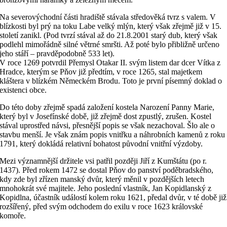
Na severovýchodní části hradiště stávala středověká tvrz s valem. V
blízkosti byl prý na toku Labe velký mlýn, který však zřejmě již v 15.
století zanikl. (Pod tvrzí stával až do 21.8.2001 starý dub, který však
podlehl mimořádně silné větrné smršti. Až poté bylo přibližně určeno
jeho stáří – pravděpodobně 533 let).
V roce 1269 potvrdil Přemysl Otakar II. svým listem dar dcer Vítka z
Hradce, kterým se Pňov již předtím, v roce 1265, stal majetkem
kláštera v blízkém Německém Brodu. Toto je první písemný doklad o
existenci obce.
Do této doby zřejmě spadá založení kostela Narození Panny Marie,
který byl v Josefínské době, již zřejmě dost zpustlý, zrušen. Kostel
stával uprostřed návsi, přesnější popis se však nezachoval. Šlo ale o
stavbu menší. Je však znám popis vnitřku a náhrobních kamenů z roku
1791, který dokládá relativní bohatost původní vnitřní výzdoby.
Mezi významnější držitele vsi patřil později Jiří z Kumštátu (po r.
1437). Před rokem 1472 se dostal Pňov do panství poděbradského,
kdy zde byl zřízen manský dvůr, který měnil v pozdějších letech
mnohokrát své majitele. Jeho poslední vlastník, Jan Kopidlanský z
Kopidlna, účastník událostí kolem roku 1621, předal dvůr, v té době již
rozšířený, před svým odchodem do exilu v roce 1623 královské
komoře.