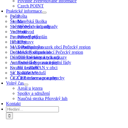
Povinně zveřejňované informace
Czech POINT
Praktické informace
Pošta
Pošta
Školka
Mateřská školka
Sběrný dvůr – odpady
Sběrný dvůr – odpady
Vodovod
Vodovod
Povodňový plán
Povodňový plán
Hřbitovy
Hřbitovy
MAS Podlipansko
Dobrovolný svazek obcí Pečecký region
Dobrovolný svazek obcí Pečecký region
MAS Podlipansko
Důležité kontakty a odkazy
Důležité kontakty a odkazy
Autobusová doprava a jízdní řády
Jízdní řády – autobusy
Kvalita ovzduší
Síť LoRaWAN v obci
Síť LoRaWAN
Kvalita ovzduší
ČEZ informace a poruchy
ČEZ informace a poruchy
Volný čas
Areál u jezera
Spolky a sdružení
Naučná stezka Pňovský luh
Kontakt
Hledat: