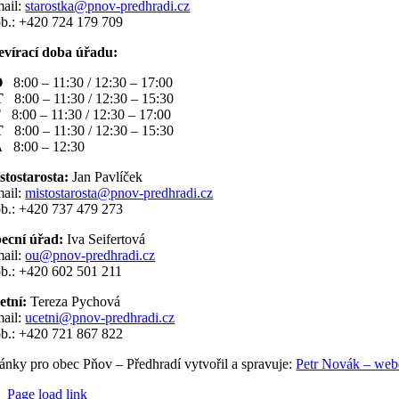
mail:
starostka@pnov-predhradi.cz
b.: +420 724 179 709
evírací doba úřadu:
O
8:00 – 11:30 / 12:30 – 17:00
T
8:00 – 11:30 / 12:30 – 15:30
T
8:00 – 11:30 / 12:30 – 17:00
T
8:00 – 11:30 / 12:30 – 15:30
Á
8:00 – 12:30
stostarosta:
Jan Pavlíček
mail:
mistostarosta@pnov-predhradi.cz
b.: +420 737 479 273
ecní úřad:
Iva Seifertová
mail:
ou@pnov-predhradi.cz
b.: +420 602 501 211
etní:
Tereza Pychová
mail:
ucetni@pnov-predhradi.cz
b.: +420 721 867 822
ránky pro obec Pňov – Předhradí vytvořil a spravuje:
Petr Novák – webde
Page load link