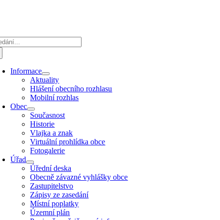
Přeskočit
na
obsah
edat:
Informace
Aktuality
Hlášení obecního rozhlasu
Mobilní rozhlas
Obec
Současnost
Historie
Vlajka a znak
Virtuální prohlídka obce
Fotogalerie
Úřad
Úřední deska
Obecně závazné vyhlášky obce
Zastupitelstvo
Zápisy ze zasedání
Místní poplatky
Územní plán