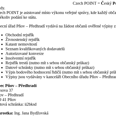
Czech POINT =
Č
eský
P
ady.
ech POINT je asistované místo výkonu veřejné správy, kde každý občan 
kékoliv podání ke státu.
ecní úřad Pňov – Předhradí vydává na žádost občanů ověřené výpisy z 
Obchodní rejstřík
Živnostenský rejstřík
Katastr nemovitostí
Seznam kvalifikovaných dodavatelů
Autorizované konverze
Insolventní rejstřík
Rejstřík trestů (nutno mít s sebou občanský průkaz)
Datové schránky (nutno mít s sebou občanský průkaz)
Výpis bodového hodnocení řidičů (nutno mít s sebou občanský průk
Výpisy jsou vydávány v kanceláři Obecního úřadu Pňov – Předhrad
ec Pňov – Předhradí
sova 37
ov – Předhradí
9 41 Pňov
tová schránka: ii2bksd
arostka:
Ing. Jana Bydžovská