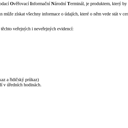
odací
O
věřovací
I
nformační
N
árodní
T
erminál, je produktem, který by
může získat všechny informace o údajích, které o něm vede stát v cent
těchto veřejných i neveřejných evidencí:
az a řidičský průkaz)
í v úředních hodinách.