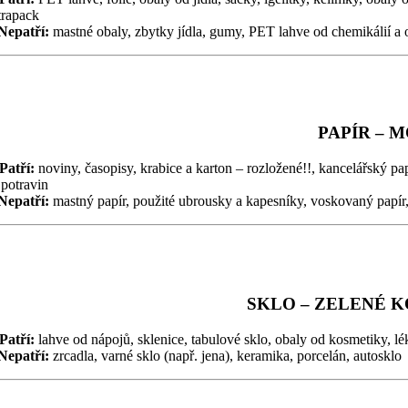
trapack
Nepatří:
mastné obaly, zbytky jídla, gumy, PET lahve od chemikálií a 
PAPÍR – 
Patří:
noviny, časopisy, krabice a karton – rozložené!!, kancelářský pa
 potravin
Nepatří:
mastný papír, použité ubrousky a kapesníky, voskovaný papír,
SKLO – ZELENÉ 
Patří:
lahve od nápojů, sklenice, tabulové sklo, obaly od kosmetiky, l
Nepatří:
zrcadla, varné sklo (např. jena), keramika, porcelán, autosklo