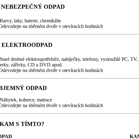
️ NEBEZPEČNÝ ODPAD
Barvy, laky, baterie, chemikálie
Odevzdejte na sběrném dvoře v otevíracích hodinách
 ELEKTROODPAD
Staré drobné elektrospotřebiče, nabíječky, telefony, vysloužilé PC, TV, 
terky, zářivky, CD a DVD apod.
Odevzdejte na sběrném dvoře v otevíracích hodinách
BJEMNÝ ODPAD
Nábytek, koberce, matrace
Odevzdejte na sběrném dvoře v otevíracích hodinách
️ KAM S TÍMTO?
DPAD
KA