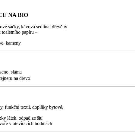
CE NA BIO
ajové sáčky, kávová sedlina, dřevěný
 toaletního papíru –
ětve, kameny
 seno, sláma
tejneru na dřevo!
y, funkční textil, doplňky bytové,
ky látek, odpad ze šití
voře v otevíracích hodinách