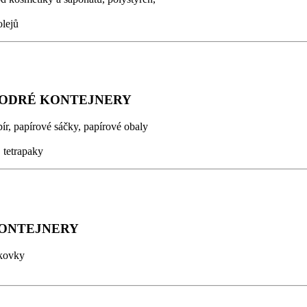
olejů
MODRÉ KONTEJNERY
pír, papírové sáčky, papírové obaly
 tetrapaky
KONTEJNERY
ékovky