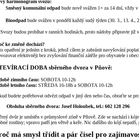
vý harmonogram svozu:
·
Směsný komunální odpad
bude nově svážen 1× za 14 dní, vždy v p
·
Bioodpad
bude svážen v pondělí každý sudý týden (30. 3., 13. 4., 
 Svozy budou probíhat v ranních hodinách, proto nádoby připravte již v
oč ke změně dochází?
to opatření je jedním z kroků, jehož cílem je zabránit navyšování pop
ovozovat efektivněji bez zvyšování finanční zátěže pro obyvatele i obec
TEVÍRACÍ DOBA sběrného dvora v Pňově:
době zimního času:
SOBOTA 10-12h
době letního času:
STŘEDA 16-18h a SOBOTA 10-12h
kud budete potřebovat odvézt odpad v jiný den nebo čas, obraťte se p
Obsluha sběrného dvora: Josef Holoubek, tel.: 602 128 296
ěrný dvůr je umístěn v průmyslové zóně v Pňově. Zde se nachází i kóje n
obné rostliny; vpravo patří jen větvě a keře. Nic dalšího do kójí nep
roč má smysl třídit a pár čísel pro zajímavo