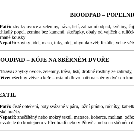
BIOODPAD – POPELNI
Patří:
zbytky ovoce a zeleniny, tráva, listí, zahradní odpad, květiny, č
chladlý popel, zemina bez kamenů, skořápky, obaly od vajíček a ruliček
trhané kousky
Nepatří:
zbytky jídel, maso, tuky, olej, uhynulá zvěř, fekálie, velké v
IOODPAD – KÓJE NA SBĚRNÉM DVOŘE
 Tráva:
zbytky ovoce, zeleniny, tráva, listí, drobné rostliny ze zahrady,
Větve:
všechny větve a keře – ostatní dřevo patří na sběrný dvůr do kon
EXTIL
Patří:
čisté oblečení, boty svázané v páru, ložní prádlo, ručníky, kabelk
tské hračky
Nepatří:
znečištěný nebo mokrý textil, matrace, koberce, molitan, odřez
evzdejte do kontejneru v Předhradí nebo v Pňově a nebo na sběrném d