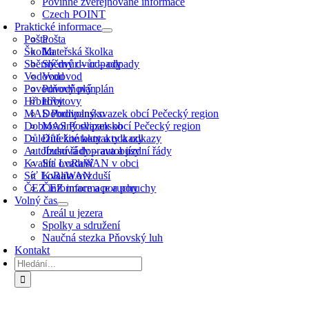
Povinně zveřejňované informace
Czech POINT
Praktické informace
Pošta
Pošta
Školka
Mateřská školka
Sběrný dvůr – odpady
Sběrný dvůr – odpady
Vodovod
Vodovod
Povodňový plán
Povodňový plán
Hřbitovy
Hřbitovy
MAS Podlipansko
Dobrovolný svazek obcí Pečecký region
Dobrovolný svazek obcí Pečecký region
MAS Podlipansko
Důležité kontakty a odkazy
Důležité kontakty a odkazy
Autobusová doprava a jízdní řády
Jízdní řády – autobusy
Kvalita ovzduší
Síť LoRaWAN v obci
Síť LoRaWAN
Kvalita ovzduší
ČEZ informace a poruchy
ČEZ informace a poruchy
Volný čas
Areál u jezera
Spolky a sdružení
Naučná stezka Pňovský luh
Kontakt
Hledat: