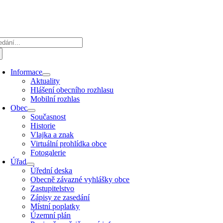
Přeskočit
na
obsah
edat:
Informace
Aktuality
Hlášení obecního rozhlasu
Mobilní rozhlas
Obec
Současnost
Historie
Vlajka a znak
Virtuální prohlídka obce
Fotogalerie
Úřad
Úřední deska
Obecně závazné vyhlášky obce
Zastupitelstvo
Zápisy ze zasedání
Místní poplatky
Územní plán