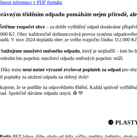
áhnout informace v PDF formátu
rávným tříděním odpadu pomáháte nejen přírodě, ale 
Šetříme rozpočet obce
– za dobře vytříděný odpad dostáváme příspěvk
.000 Kč. Obec každoročně dofinancovává provoz systému odpadového ho
padů. V roce 2024 doplatila obec ze svého rozpočtu částku 312.000 Kč
️
Snižujeme množství směsného odpadu
, který je nejdražší – loni h
vedením bio popelnic množství odpadu směsných popelnic sníží.
 Díky tomu
není nutné výrazně zvyšovat poplatek za odpad
pro obyv
ště poplatky za uložení odpadu na sběrný dvůr!
kujeme, že se podílíte na odpovědném třídění. Každá správně vytříděn
pad. Společně dáváme odpadu smysl. ♻️ 💚
🟡 PLAST
Patří:
PET lahve, fólie, obaly od jídla, sáčky, igelitky, kelímky, obaly