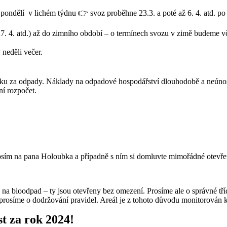
ondělí v lichém týdnu 👉 svoz proběhne 23.3. a poté až 6. 4. atd. po 
27. 4. atd.) až do zimního období – o termínech svozu v zimě budeme v
 neděli večer.
latku za odpady. Náklady na odpadové hospodářství dlouhodobě a neúnos
ní rozpočet.
rosím na pana Holoubka a případně s ním si domluvte mimořádné otevře
a bioodpad – ty jsou otevřeny bez omezení. Prosíme ale o správné třídě
atří, prosíme o dodržování pravidel. Areál je z tohoto důvodu monitor
st za rok 2024!