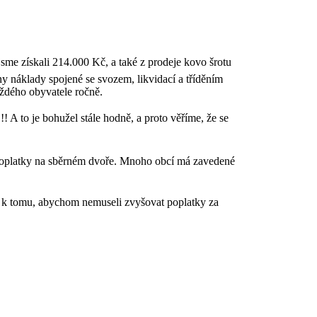
me získali 214.000 Kč, a také z prodeje kovo šrotu
náklady spojené se svozem, likvidací a tříděním
aždého obyvatele ročně.
! A to je bohužel stále hodně, a proto věříme, že se
né poplatky na sběrném dvoře. Mnoho obcí má zavedené
á k tomu, abychom nemuseli zvyšovat poplatky za