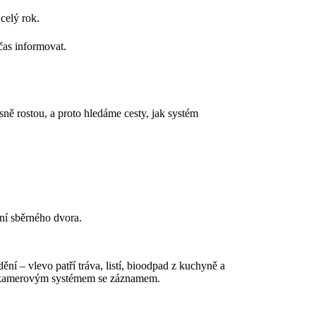
celý rok.
čas informovat.
ně rostou, a proto hledáme cesty, jak systém
ní sběrného dvora.
ní – vlevo patří tráva, listí, bioodpad z kuchyně a
ován kamerovým systémem se záznamem.