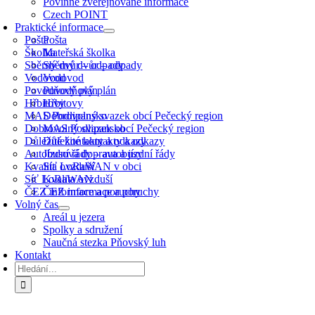
Povinně zveřejňované informace
Czech POINT
Praktické informace
Pošta
Pošta
Školka
Mateřská školka
Sběrný dvůr – odpady
Sběrný dvůr – odpady
Vodovod
Vodovod
Povodňový plán
Povodňový plán
Hřbitovy
Hřbitovy
MAS Podlipansko
Dobrovolný svazek obcí Pečecký region
Dobrovolný svazek obcí Pečecký region
MAS Podlipansko
Důležité kontakty a odkazy
Důležité kontakty a odkazy
Autobusová doprava a jízdní řády
Jízdní řády – autobusy
Kvalita ovzduší
Síť LoRaWAN v obci
Síť LoRaWAN
Kvalita ovzduší
ČEZ informace a poruchy
ČEZ informace a poruchy
Volný čas
Areál u jezera
Spolky a sdružení
Naučná stezka Pňovský luh
Kontakt
Hledat: