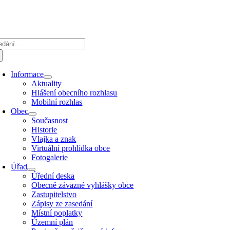
Přeskočit
na
obsah
edat:
Informace
Aktuality
Hlášení obecního rozhlasu
Mobilní rozhlas
Obec
Současnost
Historie
Vlajka a znak
Virtuální prohlídka obce
Fotogalerie
Úřad
Úřední deska
Obecně závazné vyhlášky obce
Zastupitelstvo
Zápisy ze zasedání
Místní poplatky
Územní plán