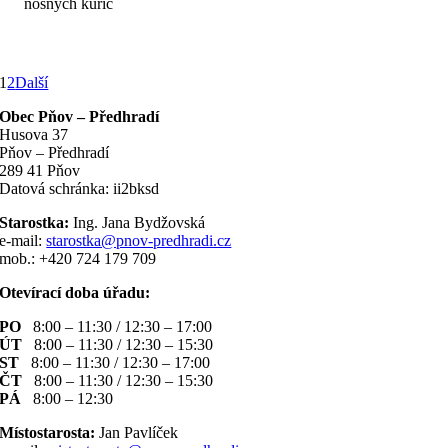
nosných kuřic
1
2
Další
Obec Pňov – Předhradí
Husova 37
Pňov – Předhradí
289 41 Pňov
Datová schránka: ii2bksd
Starostka:
Ing. Jana Bydžovská
e-mail:
starostka@pnov-predhradi.cz
mob.: +420 724 179 709
Otevírací doba úřadu:
PO
8:00 – 11:30 / 12:30 – 17:00
ÚT
8:00 – 11:30 / 12:30 – 15:30
ST
8:00 – 11:30 / 12:30 – 17:00
ČT
8:00 – 11:30 / 12:30 – 15:30
PÁ
8:00 – 12:30
Místostarosta:
Jan Pavlíček