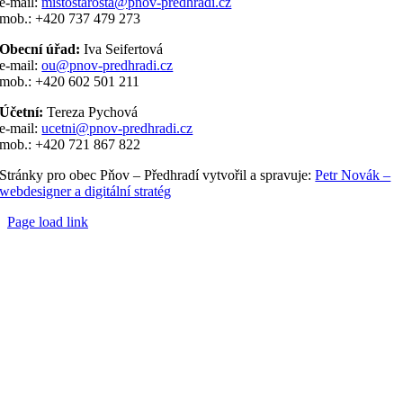
e-mail:
mistostarosta@pnov-predhradi.cz
mob.: +420 737 479 273
Obecní úřad:
Iva Seifertová
e-mail:
ou@pnov-predhradi.cz
mob.: +420 602 501 211
Účetní:
Tereza Pychová
e-mail:
ucetni@pnov-predhradi.cz
mob.: +420 721 867 822
Stránky pro obec Pňov – Předhradí vytvořil a spravuje:
Petr Novák –
webdesigner a digitální stratég
Page load link