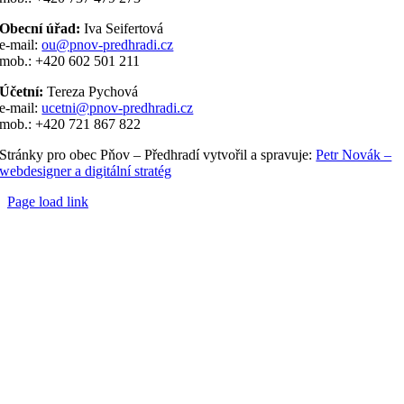
Obecní úřad:
Iva Seifertová
e-mail:
ou@pnov-predhradi.cz
mob.: +420 602 501 211
Účetní:
Tereza Pychová
e-mail:
ucetni@pnov-predhradi.cz
mob.: +420 721 867 822
Stránky pro obec Pňov – Předhradí vytvořil a spravuje:
Petr Novák –
webdesigner a digitální stratég
Page load link