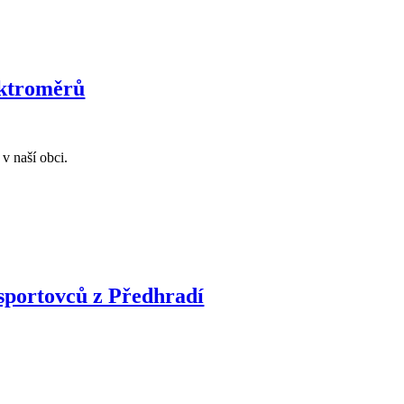
lektroměrů
v naší obci.
 sportovců z Předhradí