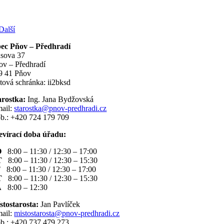
Další
ec Pňov – Předhradí
sova 37
ov – Předhradí
9 41 Pňov
tová schránka: ii2bksd
arostka:
Ing. Jana Bydžovská
mail:
starostka@pnov-predhradi.cz
b.: +420 724 179 709
evírací doba úřadu:
O
8:00 – 11:30 / 12:30 – 17:00
T
8:00 – 11:30 / 12:30 – 15:30
T
8:00 – 11:30 / 12:30 – 17:00
T
8:00 – 11:30 / 12:30 – 15:30
Á
8:00 – 12:30
stostarosta:
Jan Pavlíček
mail:
mistostarosta@pnov-predhradi.cz
b.: +420 737 479 273