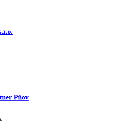
.r.o.
rtner Pňov
a.