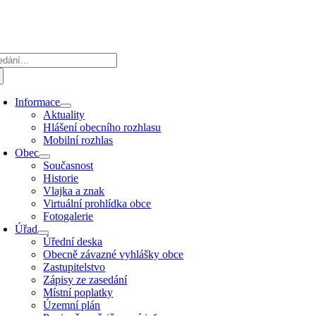
Přeskočit
na
obsah
edat:
Informace
Aktuality
Hlášení obecního rozhlasu
Mobilní rozhlas
Obec
Současnost
Historie
Vlajka a znak
Virtuální prohlídka obce
Fotogalerie
Úřad
Úřední deska
Obecně závazné vyhlášky obce
Zastupitelstvo
Zápisy ze zasedání
Místní poplatky
Územní plán