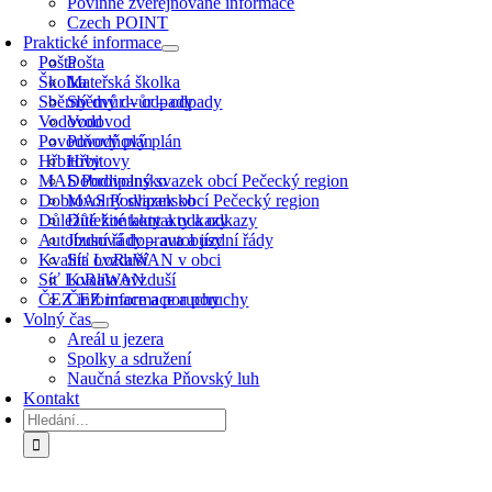
Povinně zveřejňované informace
Czech POINT
Praktické informace
Pošta
Pošta
Školka
Mateřská školka
Sběrný dvůr – odpady
Sběrný dvůr – odpady
Vodovod
Vodovod
Povodňový plán
Povodňový plán
Hřbitovy
Hřbitovy
MAS Podlipansko
Dobrovolný svazek obcí Pečecký region
Dobrovolný svazek obcí Pečecký region
MAS Podlipansko
Důležité kontakty a odkazy
Důležité kontakty a odkazy
Autobusová doprava a jízdní řády
Jízdní řády – autobusy
Kvalita ovzduší
Síť LoRaWAN v obci
Síť LoRaWAN
Kvalita ovzduší
ČEZ informace a poruchy
ČEZ informace a poruchy
Volný čas
Areál u jezera
Spolky a sdružení
Naučná stezka Pňovský luh
Kontakt
Hledat: