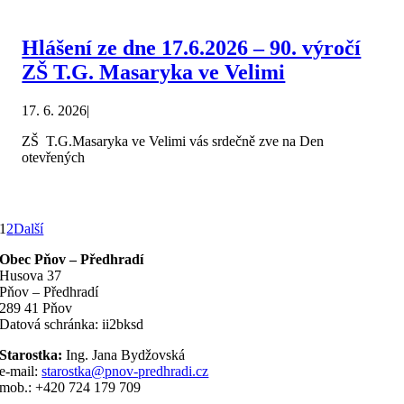
Hlášení ze dne 17.6.2026 – 90. výročí
ZŠ T.G. Masaryka ve Velimi
17. 6. 2026
|
ZŠ T.G.Masaryka ve Velimi vás srdečně zve na Den
otevřených
1
2
Další
Obec Pňov – Předhradí
Husova 37
Pňov – Předhradí
289 41 Pňov
Datová schránka: ii2bksd
Starostka:
Ing. Jana Bydžovská
e-mail:
starostka@pnov-predhradi.cz
mob.: +420 724 179 709