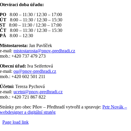
Otevírací doba úřadu:
PO
8:00 – 11:30 / 12:30 – 17:00
ÚT
8:00 – 11:30 / 12:30 – 15:30
ST
8:00 – 11:30 / 12:30 – 17:00
ČT
8:00 – 11:30 / 12:30 – 15:30
PÁ
8:00 – 12:30
Místostarosta:
Jan Pavlíček
e-mail:
mistostarosta@pnov-predhradi.cz
mob.: +420 737 479 273
Obecní úřad:
Iva Seifertová
e-mail:
ou@pnov-predhradi.cz
mob.: +420 602 501 211
Účetní:
Tereza Pychová
e-mail:
ucetni@pnov-predhradi.cz
mob.: +420 721 867 822
Stránky pro obec Pňov – Předhradí vytvořil a spravuje:
Petr Novák –
webdesigner a digitální stratég
Page load link