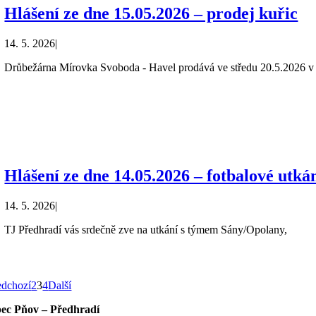
Hlášení ze dne 15.05.2026 – prodej kuřic
14. 5. 2026
|
Drůbežárna Mírovka Svoboda - Havel prodává ve středu 20.5.2026 v
Hlášení ze dne 14.05.2026 – fotbalové utká
14. 5. 2026
|
TJ Předhradí vás srdečně zve na utkání s týmem Sány/Opolany,
edchozí
2
3
4
Další
ec Pňov – Předhradí