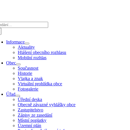
Přeskočit
na
obsah
edat:
Informace
Aktuality
Hlášení obecního rozhlasu
Mobilní rozhlas
Obec
Současnost
Historie
Vlajka a znak
Virtuální prohlídka obce
Fotogalerie
Úřad
Úřední deska
Obecně závazné vyhlášky obce
Zastupitelstvo
Zápisy ze zasedání
Místní poplatky
Územní plán