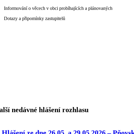
 Informování o věcech v obci probíhajících a plánovaných
 Dotazy a připomínky zastupitelů
alší nedávné hlášení rozhlasu
Hlášení ze dne 26.05. a 29.05.2026 – Pňovs