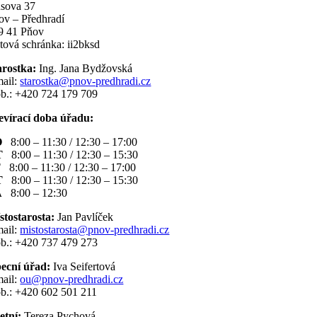
sova 37
ov – Předhradí
9 41 Pňov
tová schránka: ii2bksd
arostka:
Ing. Jana Bydžovská
mail:
starostka@pnov-predhradi.cz
b.: +420 724 179 709
evírací doba úřadu:
O
8:00 – 11:30 / 12:30 – 17:00
T
8:00 – 11:30 / 12:30 – 15:30
T
8:00 – 11:30 / 12:30 – 17:00
T
8:00 – 11:30 / 12:30 – 15:30
Á
8:00 – 12:30
stostarosta:
Jan Pavlíček
mail:
mistostarosta@pnov-predhradi.cz
b.: +420 737 479 273
ecní úřad:
Iva Seifertová
mail:
ou@pnov-predhradi.cz
b.: +420 602 501 211
etní:
Tereza Pychová