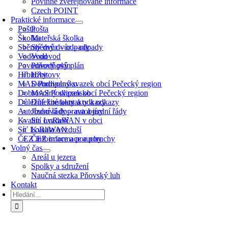
Povinně zveřejňované informace
Czech POINT
Praktické informace
Pošta
Pošta
Školka
Mateřská školka
Sběrný dvůr – odpady
Sběrný dvůr – odpady
Vodovod
Vodovod
Povodňový plán
Povodňový plán
Hřbitovy
Hřbitovy
MAS Podlipansko
Dobrovolný svazek obcí Pečecký region
Dobrovolný svazek obcí Pečecký region
MAS Podlipansko
Důležité kontakty a odkazy
Důležité kontakty a odkazy
Autobusová doprava a jízdní řády
Jízdní řády – autobusy
Kvalita ovzduší
Síť LoRaWAN v obci
Síť LoRaWAN
Kvalita ovzduší
ČEZ informace a poruchy
ČEZ informace a poruchy
Volný čas
Areál u jezera
Spolky a sdružení
Naučná stezka Pňovský luh
Kontakt
Hledat: