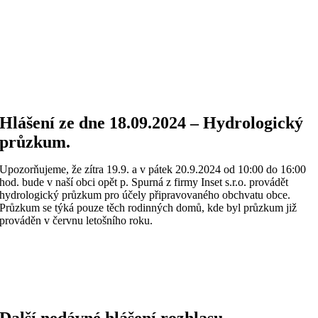
Hlášení ze dne 18.09.2024 – Hydrologický
průzkum.
Upozorňujeme, že zítra 19.9. a v pátek 20.9.2024 od 10:00 do 16:00
hod. bude v naší obci opět p. Spurná z firmy Inset s.r.o. provádět
hydrologický průzkum pro účely připravovaného obchvatu obce.
Průzkum se týká pouze těch rodinných domů, kde byl průzkum již
prováděn v červnu letošního roku.
Další nedávné hlášení rozhlasu