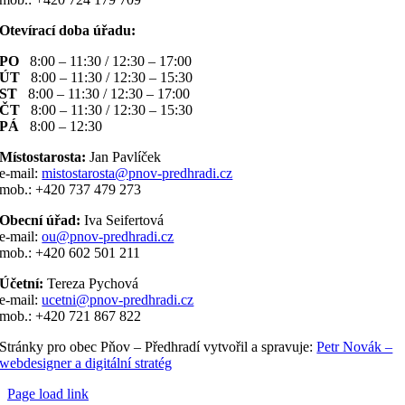
Otevírací doba úřadu:
PO
8:00 – 11:30 / 12:30 – 17:00
ÚT
8:00 – 11:30 / 12:30 – 15:30
ST
8:00 – 11:30 / 12:30 – 17:00
ČT
8:00 – 11:30 / 12:30 – 15:30
PÁ
8:00 – 12:30
Místostarosta:
Jan Pavlíček
e-mail:
mistostarosta@pnov-predhradi.cz
mob.: +420 737 479 273
Obecní úřad:
Iva Seifertová
e-mail:
ou@pnov-predhradi.cz
mob.: +420 602 501 211
Účetní:
Tereza Pychová
e-mail:
ucetni@pnov-predhradi.cz
mob.: +420 721 867 822
Stránky pro obec Pňov – Předhradí vytvořil a spravuje:
Petr Novák –
webdesigner a digitální stratég
Page load link