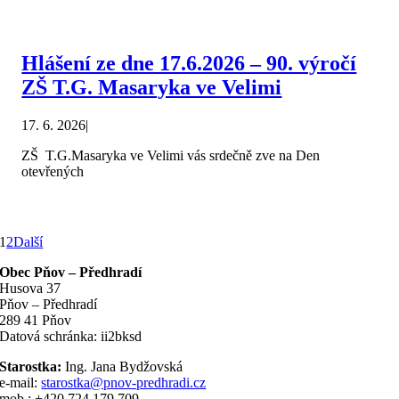
Hlášení ze dne 17.6.2026 – 90. výročí
ZŠ T.G. Masaryka ve Velimi
17. 6. 2026
|
ZŠ T.G.Masaryka ve Velimi vás srdečně zve na Den
otevřených
1
2
Další
Obec Pňov – Předhradí
Husova 37
Pňov – Předhradí
289 41 Pňov
Datová schránka: ii2bksd
Starostka:
Ing. Jana Bydžovská
e-mail:
starostka@pnov-predhradi.cz
mob.: +420 724 179 709