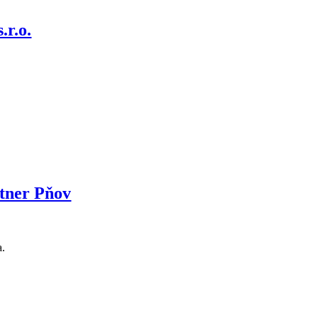
.r.o.
rtner Pňov
a.