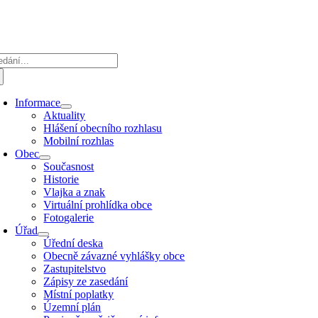
Přeskočit
na
obsah
edat:
Informace
Aktuality
Hlášení obecního rozhlasu
Mobilní rozhlas
Obec
Současnost
Historie
Vlajka a znak
Virtuální prohlídka obce
Fotogalerie
Úřad
Úřední deska
Obecně závazné vyhlášky obce
Zastupitelstvo
Zápisy ze zasedání
Místní poplatky
Územní plán