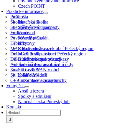
Povinně zveřejňované informace
Czech POINT
Praktické informace
Pošta
Pošta
Školka
Mateřská školka
Sběrný dvůr – odpady
Sběrný dvůr – odpady
Vodovod
Vodovod
Povodňový plán
Povodňový plán
Hřbitovy
Hřbitovy
MAS Podlipansko
Dobrovolný svazek obcí Pečecký region
Dobrovolný svazek obcí Pečecký region
MAS Podlipansko
Důležité kontakty a odkazy
Důležité kontakty a odkazy
Autobusová doprava a jízdní řády
Jízdní řády – autobusy
Kvalita ovzduší
Síť LoRaWAN v obci
Síť LoRaWAN
Kvalita ovzduší
ČEZ informace a poruchy
ČEZ informace a poruchy
Volný čas
Areál u jezera
Spolky a sdružení
Naučná stezka Pňovský luh
Kontakt
Hledat: