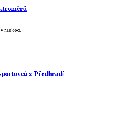
lektroměrů
v naší obci.
 sportovců z Předhradí