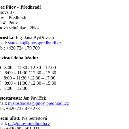
ec Pňov – Předhradí
sova 37
ov – Předhradí
9 41 Pňov
tová schránka: ii2bksd
arostka:
Ing. Jana Bydžovská
mail:
starostka@pnov-predhradi.cz
b.: +420 724 179 709
evírací doba úřadu:
O
8:00 – 11:30 / 12:30 – 17:00
T
8:00 – 11:30 / 12:30 – 15:30
T
8:00 – 11:30 / 12:30 – 17:00
T
8:00 – 11:30 / 12:30 – 15:30
Á
8:00 – 12:30
stostarosta:
Jan Pavlíček
mail:
mistostarosta@pnov-predhradi.cz
b.: +420 737 479 273
ecní úřad:
Iva Seifertová
mail:
ou@pnov-predhradi.cz
b.: +420 602 501 211