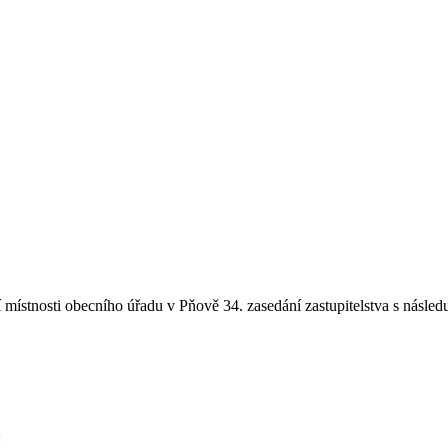
místnosti obecního úřadu v Pňově 34. zasedání zastupitelstva s násle
í