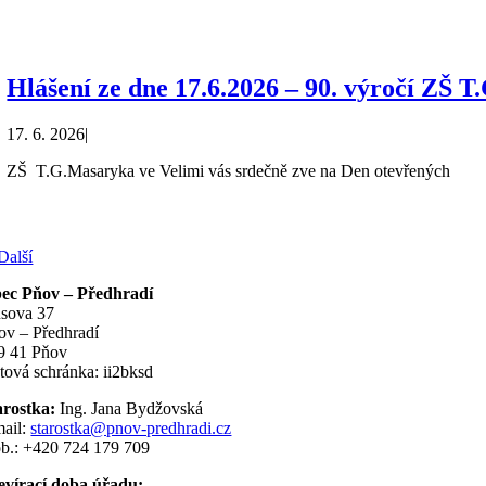
Hlášení ze dne 17.6.2026 – 90. výročí ZŠ 
17. 6. 2026
|
ZŠ T.G.Masaryka ve Velimi vás srdečně zve na Den otevřených
Další
ec Pňov – Předhradí
sova 37
ov – Předhradí
9 41 Pňov
tová schránka: ii2bksd
arostka:
Ing. Jana Bydžovská
mail:
starostka@pnov-predhradi.cz
b.: +420 724 179 709
evírací doba úřadu: