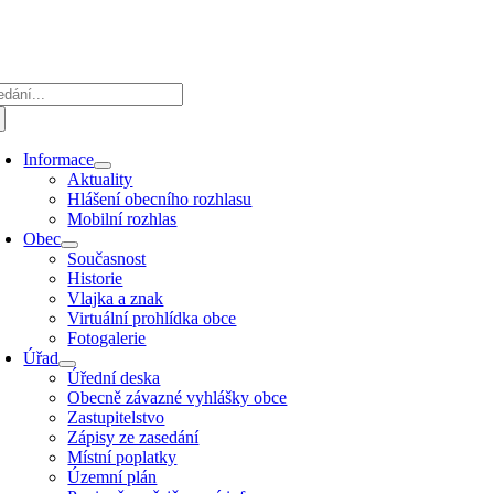
Přeskočit
na
obsah
edat:
Informace
Aktuality
Hlášení obecního rozhlasu
Mobilní rozhlas
Obec
Současnost
Historie
Vlajka a znak
Virtuální prohlídka obce
Fotogalerie
Úřad
Úřední deska
Obecně závazné vyhlášky obce
Zastupitelstvo
Zápisy ze zasedání
Místní poplatky
Územní plán