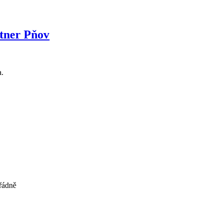
rtner Pňov
a.
řádně