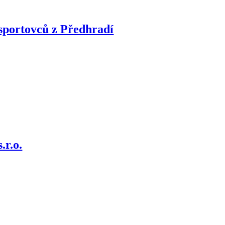
 sportovců z Předhradí
.r.o.