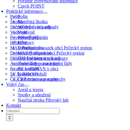
Povinně zveřejňované informace
Czech POINT
Praktické informace
Pošta
Pošta
Školka
Mateřská školka
Sběrný dvůr – odpady
Sběrný dvůr – odpady
Vodovod
Vodovod
Povodňový plán
Povodňový plán
Hřbitovy
Hřbitovy
MAS Podlipansko
Dobrovolný svazek obcí Pečecký region
Dobrovolný svazek obcí Pečecký region
MAS Podlipansko
Důležité kontakty a odkazy
Důležité kontakty a odkazy
Autobusová doprava a jízdní řády
Jízdní řády – autobusy
Kvalita ovzduší
Síť LoRaWAN v obci
Síť LoRaWAN
Kvalita ovzduší
ČEZ informace a poruchy
ČEZ informace a poruchy
Volný čas
Areál u jezera
Spolky a sdružení
Naučná stezka Pňovský luh
Kontakt
Hledat: