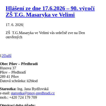
Hlášení ze dne 17.6.2026 – 90. výročí
ZŠ T.G. Masaryka ve Velimi
17. 6. 2026
|
ZŠ T.G.Masaryka ve Velimi vás srdečně zve na Den
otevřených
1
2
Další
Obec Pňov – Předhradí
Husova 37
Pňov – Předhradí
289 41 Pňov
Datová schránka: ii2bksd
Starostka:
Ing. Jana Bydžovská
e-mail:
starostka@pnov-predhradi.cz
mob.: +420 724 179 709
Otevírací doba úřadu: