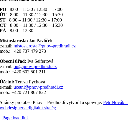
PO
8:00 – 11:30 / 12:30 – 17:00
ÚT
8:00 – 11:30 / 12:30 – 15:30
ST
8:00 – 11:30 / 12:30 – 17:00
ČT
8:00 – 11:30 / 12:30 – 15:30
PÁ
8:00 – 12:30
Místostarosta:
Jan Pavlíček
e-mail:
mistostarosta@pnov-predhradi.cz
mob.: +420 737 479 273
Obecní úřad:
Iva Seifertová
e-mail:
ou@pnov-predhradi.cz
mob.: +420 602 501 211
Účetní:
Tereza Pychová
e-mail:
ucetni@pnov-predhradi.cz
mob.: +420 721 867 822
Stránky pro obec Pňov – Předhradí vytvořil a spravuje:
Petr Novák –
webdesigner a digitální stratég
Page load link