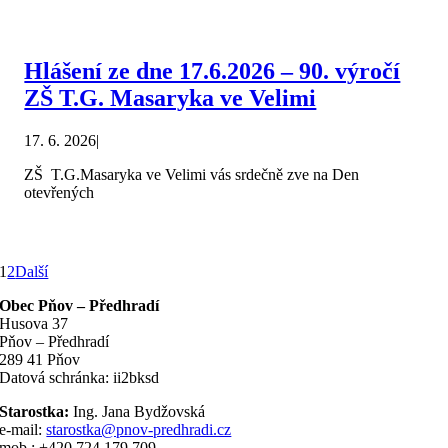
Hlášení ze dne 17.6.2026 – 90. výročí
ZŠ T.G. Masaryka ve Velimi
17. 6. 2026
|
ZŠ T.G.Masaryka ve Velimi vás srdečně zve na Den
otevřených
1
2
Další
Obec Pňov – Předhradí
Husova 37
Pňov – Předhradí
289 41 Pňov
Datová schránka: ii2bksd
Starostka:
Ing. Jana Bydžovská
e-mail:
starostka@pnov-predhradi.cz
mob.: +420 724 179 709