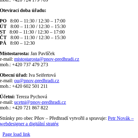
Otevírací doba úřadu:
PO
8:00 – 11:30 / 12:30 – 17:00
ÚT
8:00 – 11:30 / 12:30 – 15:30
ST
8:00 – 11:30 / 12:30 – 17:00
ČT
8:00 – 11:30 / 12:30 – 15:30
PÁ
8:00 – 12:30
Místostarosta:
Jan Pavlíček
e-mail:
mistostarosta@pnov-predhradi.cz
mob.: +420 737 479 273
Obecní úřad:
Iva Seifertová
e-mail:
ou@pnov-predhradi.cz
mob.: +420 602 501 211
Účetní:
Tereza Pychová
e-mail:
ucetni@pnov-predhradi.cz
mob.: +420 721 867 822
Stránky pro obec Pňov – Předhradí vytvořil a spravuje:
Petr Novák –
webdesigner a digitální stratég
Page load link