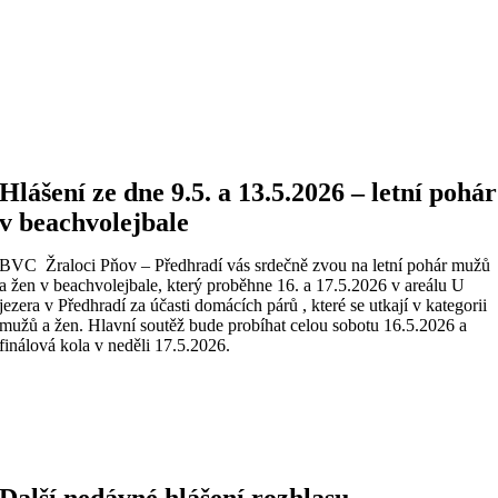
Hlášení ze dne 9.5. a 13.5.2026 – letní pohár
v beachvolejbale
BVC Žraloci Pňov – Předhradí vás srdečně zvou na letní pohár mužů
a žen v beachvolejbale, který proběhne 16. a 17.5.2026 v areálu U
jezera v Předhradí za účasti domácích párů , které se utkají v kategorii
mužů a žen. Hlavní soutěž bude probíhat celou sobotu 16.5.2026 a
finálová kola v neděli 17.5.2026.
Další nedávné hlášení rozhlasu