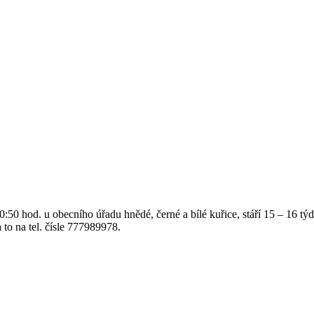
0 hod. u obecního úřadu hnědé, černé a bílé kuřice, stáří 15 – 16 týdnů
to na tel. čísle 777989978.