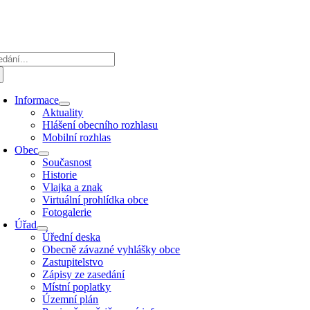
Přeskočit
na
obsah
edat:
Informace
Aktuality
Hlášení obecního rozhlasu
Mobilní rozhlas
Obec
Současnost
Historie
Vlajka a znak
Virtuální prohlídka obce
Fotogalerie
Úřad
Úřední deska
Obecně závazné vyhlášky obce
Zastupitelstvo
Zápisy ze zasedání
Místní poplatky
Územní plán