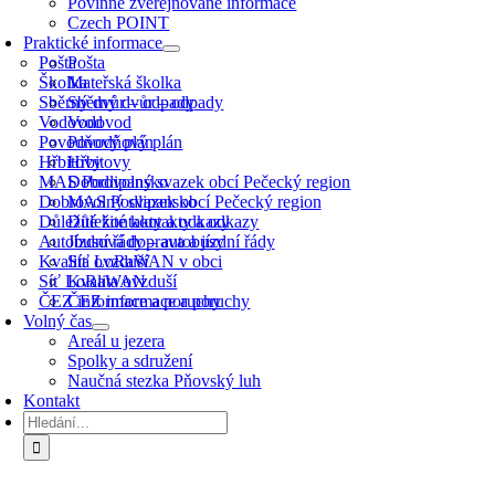
Povinně zveřejňované informace
Czech POINT
Praktické informace
Pošta
Pošta
Školka
Mateřská školka
Sběrný dvůr – odpady
Sběrný dvůr – odpady
Vodovod
Vodovod
Povodňový plán
Povodňový plán
Hřbitovy
Hřbitovy
MAS Podlipansko
Dobrovolný svazek obcí Pečecký region
Dobrovolný svazek obcí Pečecký region
MAS Podlipansko
Důležité kontakty a odkazy
Důležité kontakty a odkazy
Autobusová doprava a jízdní řády
Jízdní řády – autobusy
Kvalita ovzduší
Síť LoRaWAN v obci
Síť LoRaWAN
Kvalita ovzduší
ČEZ informace a poruchy
ČEZ informace a poruchy
Volný čas
Areál u jezera
Spolky a sdružení
Naučná stezka Pňovský luh
Kontakt
Hledat: