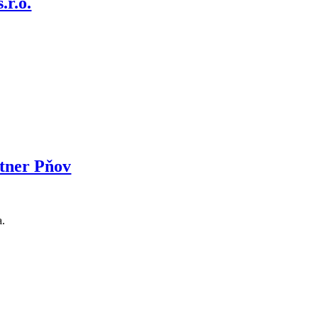
.r.o.
rtner Pňov
a.