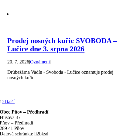
Prodej nosných kuřic SVOBODA –
Lučice dne 3. srpna 2026
20. 7. 2026
|
Oznámení
|
Drůbežárna Vadín - Svoboda - Lučice oznamuje prodej
nosných kuřic
1
2
Další
Obec Pňov – Předhradí
Husova 37
Pňov – Předhradí
289 41 Pňov
Datová schránka: ii2bksd