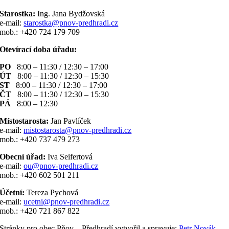
Starostka:
Ing. Jana Bydžovská
e-mail:
starostka@pnov-predhradi.cz
mob.: +420 724 179 709
Otevírací doba úřadu:
PO
8:00 – 11:30 / 12:30 – 17:00
ÚT
8:00 – 11:30 / 12:30 – 15:30
ST
8:00 – 11:30 / 12:30 – 17:00
ČT
8:00 – 11:30 / 12:30 – 15:30
PÁ
8:00 – 12:30
Místostarosta:
Jan Pavlíček
e-mail:
mistostarosta@pnov-predhradi.cz
mob.: +420 737 479 273
Obecní úřad:
Iva Seifertová
e-mail:
ou@pnov-predhradi.cz
mob.: +420 602 501 211
Účetní:
Tereza Pychová
e-mail:
ucetni@pnov-predhradi.cz
mob.: +420 721 867 822
Stránky pro obec Pňov – Předhradí vytvořil a spravuje:
Petr Novák –