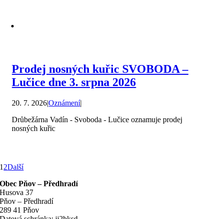
Prodej nosných kuřic SVOBODA –
Lučice dne 3. srpna 2026
20. 7. 2026
|
Oznámení
|
Drůbežárna Vadín - Svoboda - Lučice oznamuje prodej
nosných kuřic
1
2
Další
Obec Pňov – Předhradí
Husova 37
Pňov – Předhradí
289 41 Pňov
Datová schránka: ii2bksd