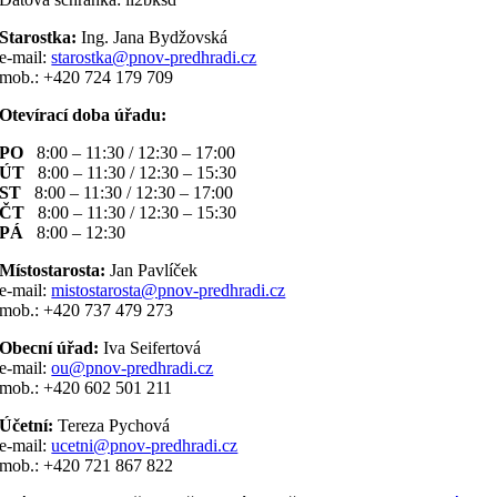
Starostka:
Ing. Jana Bydžovská
e-mail:
starostka@pnov-predhradi.cz
mob.: +420 724 179 709
Otevírací doba úřadu:
PO
8:00 – 11:30 / 12:30 – 17:00
ÚT
8:00 – 11:30 / 12:30 – 15:30
ST
8:00 – 11:30 / 12:30 – 17:00
ČT
8:00 – 11:30 / 12:30 – 15:30
PÁ
8:00 – 12:30
Místostarosta:
Jan Pavlíček
e-mail:
mistostarosta@pnov-predhradi.cz
mob.: +420 737 479 273
Obecní úřad:
Iva Seifertová
e-mail:
ou@pnov-predhradi.cz
mob.: +420 602 501 211
Účetní:
Tereza Pychová
e-mail:
ucetni@pnov-predhradi.cz
mob.: +420 721 867 822