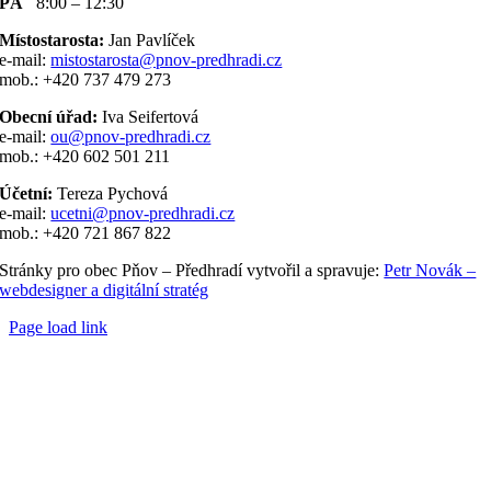
PÁ
8:00 – 12:30
Místostarosta:
Jan Pavlíček
e-mail:
mistostarosta@pnov-predhradi.cz
mob.: +420 737 479 273
Obecní úřad:
Iva Seifertová
e-mail:
ou@pnov-predhradi.cz
mob.: +420 602 501 211
Účetní:
Tereza Pychová
e-mail:
ucetni@pnov-predhradi.cz
mob.: +420 721 867 822
Stránky pro obec Pňov – Předhradí vytvořil a spravuje:
Petr Novák –
webdesigner a digitální stratég
Page load link