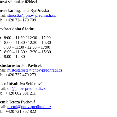
tová schránka: ii2bksd
arostka:
Ing. Jana Bydžovská
mail:
starostka@pnov-predhradi.cz
b.: +420 724 179 709
evírací doba úřadu:
O
8:00 – 11:30 / 12:30 – 17:00
T
8:00 – 11:30 / 12:30 – 15:30
T
8:00 – 11:30 / 12:30 – 17:00
T
8:00 – 11:30 / 12:30 – 15:30
Á
8:00 – 12:30
stostarosta:
Jan Pavlíček
mail:
mistostarosta@pnov-predhradi.cz
b.: +420 737 479 273
ecní úřad:
Iva Seifertová
mail:
ou@pnov-predhradi.cz
b.: +420 602 501 211
etní:
Tereza Pychová
mail:
ucetni@pnov-predhradi.cz
b.: +420 721 867 822