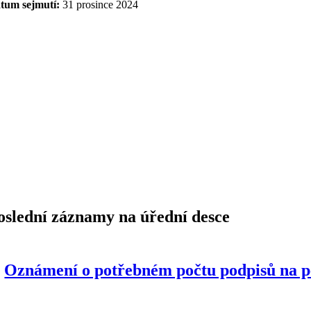
tum sejmutí:
31 prosince 2024
oslední záznamy na úřední desce
Oznámení o potřebném počtu podpisů na pet