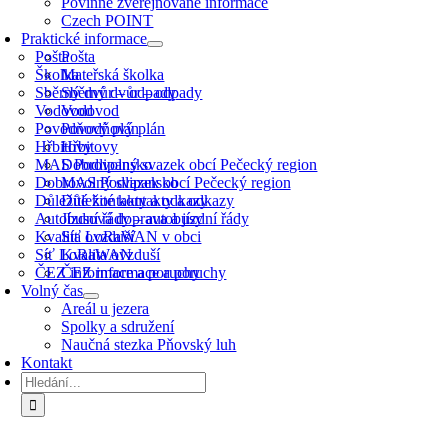
Povinně zveřejňované informace
Czech POINT
Praktické informace
Pošta
Pošta
Školka
Mateřská školka
Sběrný dvůr – odpady
Sběrný dvůr – odpady
Vodovod
Vodovod
Povodňový plán
Povodňový plán
Hřbitovy
Hřbitovy
MAS Podlipansko
Dobrovolný svazek obcí Pečecký region
Dobrovolný svazek obcí Pečecký region
MAS Podlipansko
Důležité kontakty a odkazy
Důležité kontakty a odkazy
Autobusová doprava a jízdní řády
Jízdní řády – autobusy
Kvalita ovzduší
Síť LoRaWAN v obci
Síť LoRaWAN
Kvalita ovzduší
ČEZ informace a poruchy
ČEZ informace a poruchy
Volný čas
Areál u jezera
Spolky a sdružení
Naučná stezka Pňovský luh
Kontakt
Hledat: