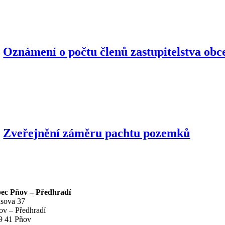
Oznámení o počtu členů zastupitelstva obc
Zveřejnění záměru pachtu pozemků
ec Pňov – Předhradí
sova 37
ov – Předhradí
9 41 Pňov