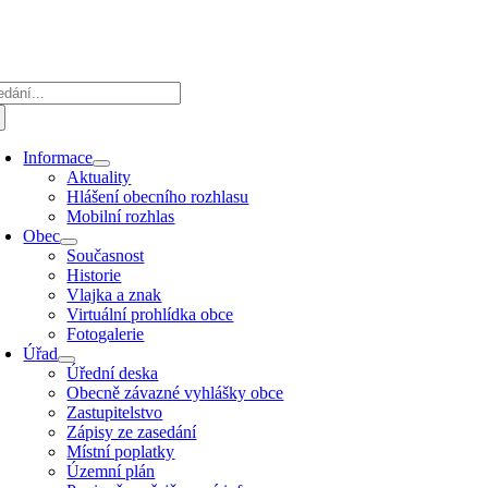
Přeskočit
na
obsah
edat:
Informace
Aktuality
Hlášení obecního rozhlasu
Mobilní rozhlas
Obec
Současnost
Historie
Vlajka a znak
Virtuální prohlídka obce
Fotogalerie
Úřad
Úřední deska
Obecně závazné vyhlášky obce
Zastupitelstvo
Zápisy ze zasedání
Místní poplatky
Územní plán