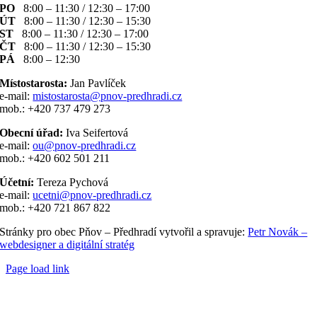
PO
8:00 – 11:30 / 12:30 – 17:00
ÚT
8:00 – 11:30 / 12:30 – 15:30
ST
8:00 – 11:30 / 12:30 – 17:00
ČT
8:00 – 11:30 / 12:30 – 15:30
PÁ
8:00 – 12:30
Místostarosta:
Jan Pavlíček
e-mail:
mistostarosta@pnov-predhradi.cz
mob.: +420 737 479 273
Obecní úřad:
Iva Seifertová
e-mail:
ou@pnov-predhradi.cz
mob.: +420 602 501 211
Účetní:
Tereza Pychová
e-mail:
ucetni@pnov-predhradi.cz
mob.: +420 721 867 822
Stránky pro obec Pňov – Předhradí vytvořil a spravuje:
Petr Novák –
webdesigner a digitální stratég
Page load link