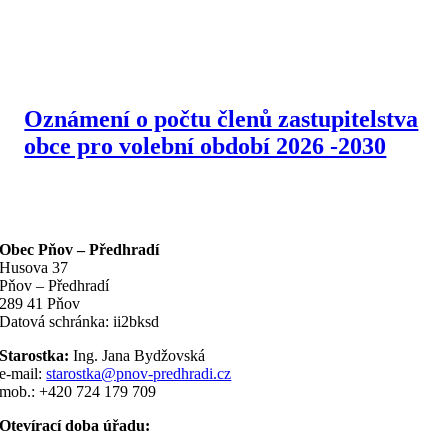
Oznámení o počtu členů zastupitelstva
obce pro volební období 2026 -2030
Obec Pňov – Předhradí
Husova 37
Pňov – Předhradí
289 41 Pňov
Datová schránka: ii2bksd
Starostka:
Ing. Jana Bydžovská
e-mail:
starostka@pnov-predhradi.cz
mob.: +420 724 179 709
Otevírací doba úřadu: