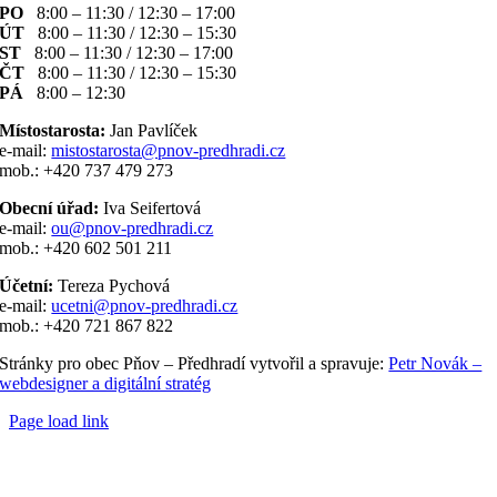
PO
8:00 – 11:30 / 12:30 – 17:00
ÚT
8:00 – 11:30 / 12:30 – 15:30
ST
8:00 – 11:30 / 12:30 – 17:00
ČT
8:00 – 11:30 / 12:30 – 15:30
PÁ
8:00 – 12:30
Místostarosta:
Jan Pavlíček
e-mail:
mistostarosta@pnov-predhradi.cz
mob.: +420 737 479 273
Obecní úřad:
Iva Seifertová
e-mail:
ou@pnov-predhradi.cz
mob.: +420 602 501 211
Účetní:
Tereza Pychová
e-mail:
ucetni@pnov-predhradi.cz
mob.: +420 721 867 822
Stránky pro obec Pňov – Předhradí vytvořil a spravuje:
Petr Novák –
webdesigner a digitální stratég
Page load link