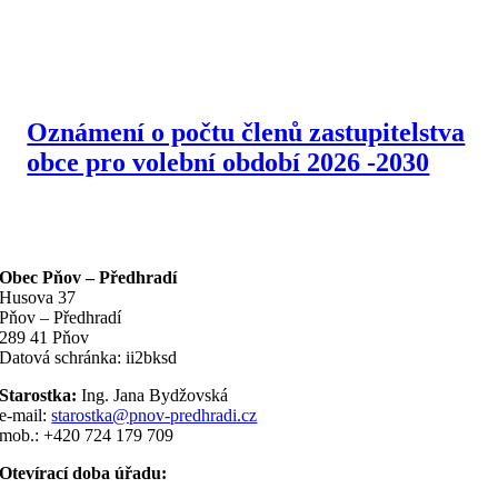
Oznámení o počtu členů zastupitelstva
obce pro volební období 2026 -2030
Obec Pňov – Předhradí
Husova 37
Pňov – Předhradí
289 41 Pňov
Datová schránka: ii2bksd
Starostka:
Ing. Jana Bydžovská
e-mail:
starostka@pnov-predhradi.cz
mob.: +420 724 179 709
Otevírací doba úřadu: