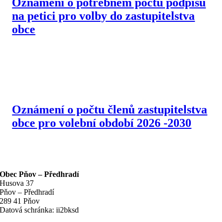
Oznámení o potřebném počtu podpisů
na petici pro volby do zastupitelstva
obce
Oznámení o počtu členů zastupitelstva
obce pro volební období 2026 -2030
Obec Pňov – Předhradí
Husova 37
Pňov – Předhradí
289 41 Pňov
Datová schránka: ii2bksd