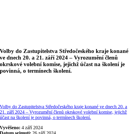
Volby do Zastupitelstva Středočeského kraje konané
ve dnech 20. a 21. září 2024 – Vyrozumění členů
okrskové volební komise, jejichž účast na školení je
povinná, o termínech školení.
Volby do Zastupitelstva Středočeského kraje konané ve dnech 20. a
21. září 2024 – Vyrozumění členů okrskové volební komise, jejichž
účast na školení je povinná, o termínech školení.
Vyvěšeno:
4 září 2024
Datum sejmutí:
26 září 2024