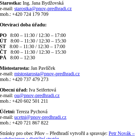
Starostka:
Ing. Jana Bydžovská
e-mail:
starostka@pnov-predhradi.cz
mob.: +420 724 179 709
Otevírací doba úřadu:
PO
8:00 – 11:30 / 12:30 – 17:00
ÚT
8:00 – 11:30 / 12:30 – 15:30
ST
8:00 – 11:30 / 12:30 – 17:00
ČT
8:00 – 11:30 / 12:30 – 15:30
PÁ
8:00 – 12:30
Místostarosta:
Jan Pavlíček
e-mail:
mistostarosta@pnov-predhradi.cz
mob.: +420 737 479 273
Obecní úřad:
Iva Seifertová
e-mail:
ou@pnov-predhradi.cz
mob.: +420 602 501 211
Účetní:
Tereza Pychová
e-mail:
ucetni@pnov-predhradi.cz
mob.: +420 721 867 822
Stránky pro obec Pňov – Předhradí vytvořil a spravuje:
Petr Novák –
webdesigner a digitální stratég