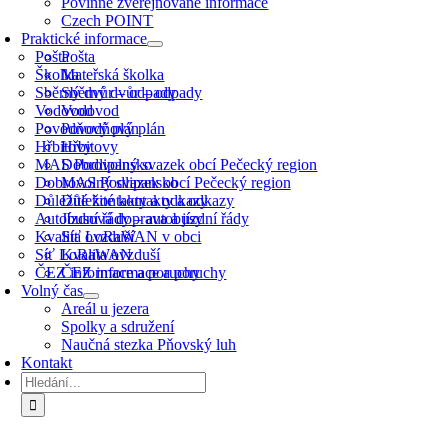
Povinně zveřejňované informace
Czech POINT
Praktické informace
Pošta
Pošta
Školka
Mateřská školka
Sběrný dvůr – odpady
Sběrný dvůr – odpady
Vodovod
Vodovod
Povodňový plán
Povodňový plán
Hřbitovy
Hřbitovy
MAS Podlipansko
Dobrovolný svazek obcí Pečecký region
Dobrovolný svazek obcí Pečecký region
MAS Podlipansko
Důležité kontakty a odkazy
Důležité kontakty a odkazy
Autobusová doprava a jízdní řády
Jízdní řády – autobusy
Kvalita ovzduší
Síť LoRaWAN v obci
Síť LoRaWAN
Kvalita ovzduší
ČEZ informace a poruchy
ČEZ informace a poruchy
Volný čas
Areál u jezera
Spolky a sdružení
Naučná stezka Pňovský luh
Kontakt
Hledat: