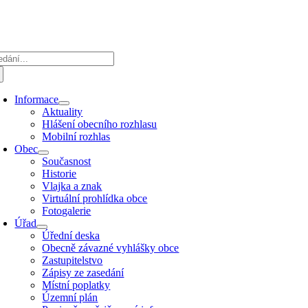
Přeskočit
na
obsah
edat:
Informace
Aktuality
Hlášení obecního rozhlasu
Mobilní rozhlas
Obec
Současnost
Historie
Vlajka a znak
Virtuální prohlídka obce
Fotogalerie
Úřad
Úřední deska
Obecně závazné vyhlášky obce
Zastupitelstvo
Zápisy ze zasedání
Místní poplatky
Územní plán