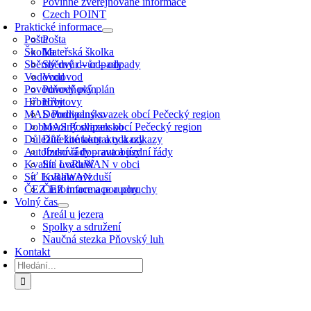
Povinně zveřejňované informace
Czech POINT
Praktické informace
Pošta
Pošta
Školka
Mateřská školka
Sběrný dvůr – odpady
Sběrný dvůr – odpady
Vodovod
Vodovod
Povodňový plán
Povodňový plán
Hřbitovy
Hřbitovy
MAS Podlipansko
Dobrovolný svazek obcí Pečecký region
Dobrovolný svazek obcí Pečecký region
MAS Podlipansko
Důležité kontakty a odkazy
Důležité kontakty a odkazy
Autobusová doprava a jízdní řády
Jízdní řády – autobusy
Kvalita ovzduší
Síť LoRaWAN v obci
Síť LoRaWAN
Kvalita ovzduší
ČEZ informace a poruchy
ČEZ informace a poruchy
Volný čas
Areál u jezera
Spolky a sdružení
Naučná stezka Pňovský luh
Kontakt
Hledat: