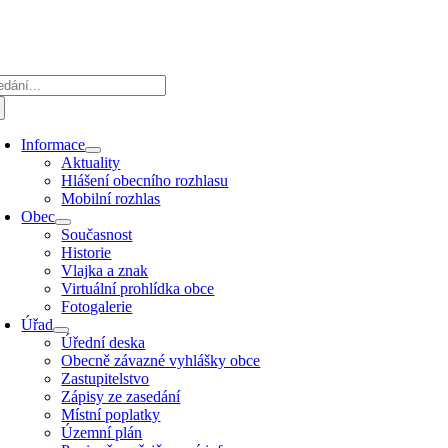
Přeskočit
na
obsah
edat:
Informace
Aktuality
Hlášení obecního rozhlasu
Mobilní rozhlas
Obec
Současnost
Historie
Vlajka a znak
Virtuální prohlídka obce
Fotogalerie
Úřad
Úřední deska
Obecně závazné vyhlášky obce
Zastupitelstvo
Zápisy ze zasedání
Místní poplatky
Územní plán